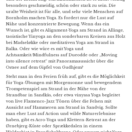
besonders geschmeidig, schön oder stark zu sein. Die
uralte Weisheit ist für alle, und sehr viele Menschen auf
Bornholm machen Yoga. Es fordert nur die Lust auf
Nähe und konzentrierte Bewegung. Wenn das ein
Wunsch ist, gibt es Alignment-Yoga am Strand in Allinge,
taoistische Yinyoga an den sonderbaren Kreisen aus Holz
bei Madseløkke oder meditativen Yoga am Strand in
Balka. Oder wie wäre es mit Yoga und
Achtsamkeit/Mindfulness auf Dueodde oder „Moving
into silence retreat“ mit Panoramaaussicht über die
Ostsee auf dem Gipfel von Gudhjem?
Steht man in den Ferien früh auf, gibt es die Möglichkeit
für Yoga-Übungen mit Morgensonne und bewegendem
Trompetenspiel am Strand in der Nähe von der
Strandbar in Sandkås, oder etwa vinyasa Yoga begleitet
von live Flamenco-Jazz Tönen über die Felsen mit
Aussicht auf Hammeren am Strand in Sandvig. Sollte
man eher Lust auf Action und wilde Naturerlebnisse
haben, gibt es Acro-Yoga und Klettern-Retreat an der
Ørnebjerg-Küste oder Sprækkedalen in einem