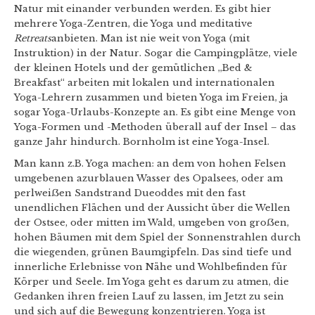
Natur mit einander verbunden werden. Es gibt hier
mehrere Yoga-Zentren, die Yoga und meditative
Retreats
anbieten. Man ist nie weit von Yoga (mit
Instruktion) in der Natur. Sogar die Campingplätze, viele
der kleinen Hotels und der gemütlichen „Bed &
Breakfast“ arbeiten mit lokalen und internationalen
Yoga-Lehrern zusammen und bieten Yoga im Freien, ja
sogar Yoga-Urlaubs-Konzepte an. Es gibt eine Menge von
Yoga-Formen und -Methoden überall auf der Insel – das
ganze Jahr hindurch. Bornholm ist eine Yoga-Insel.
Man kann z.B. Yoga machen: an dem von hohen Felsen
umgebenen azurblauen Wasser des Opalsees, oder am
perlweiẞen Sandstrand Dueoddes mit den fast
unendlichen Flächen und der Aussicht über die Wellen
der Ostsee, oder mitten im Wald, umgeben von groẞen,
hohen Bäumen mit dem Spiel der Sonnenstrahlen durch
die wiegenden, grünen Baumgipfeln. Das sind tiefe und
innerliche Erlebnisse von Nähe und Wohlbefinden für
Körper und Seele. Im Yoga geht es darum zu atmen, die
Gedanken ihren freien Lauf zu lassen, im Jetzt zu sein
und sich auf die Bewegung konzentrieren. Yoga ist