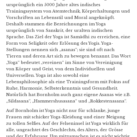
ursprünglich ein 5000 Jahre altes indisches
Trainingssystem von Atemtechnik, Körperhaltungen und
Vorschriften an Lebensstil und Moral angeknüpft.
Deshalb stammen die Bezeichnungen im Yoga
ursprünglich von Sanskrit, der uralten indischen
Sprache. Das Ziel der Yoga ist Samâdhi zu erreichen, eine
Form von Seligkeit oder Erlösung des Yogis. Yoga-
Stellungen nennen sich „asanas“; sie sind oft nach
Tieren und deren Art sich zu bewegen benannt. Das Wort
„Yoga“ bedeutet „vereinen“ im Sinne von Vereinigung
von Körper und Geist, von dem Individuellen und
Universellen. Yoga ist also sowohl eine
Lebensphilosophie als eine Trainingsform mit Fokus auf
Ruhe, Harmonie, Selbsterkenntnis und Gesundheit.
Natürlich hat Bornholm auch ganz eigene Asanas wie z.B.
„Sildasana“, „Hammershusasana“ und „Rokkestenasana“.
Auf Bornholm ist Yoga nicht nur für schlanke, junge
Frauen mit schicker Yoga-Kleidung und einer Neigung
zu tollen Selfies. Auf der Felseninsel ist Yoga wirklich für
alle, ungeachtet des Geschlechts, des Alters, der Grösse
und der Erfahrung. Um mitzumachen ist es nicht wichtig