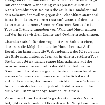
Waldgebiet in Paradisbakkerne. Oder warum nicht Yoga
mit einer stillen Wanderung von Ypnahøj durch die
Natur kombinieren, wo man die Stille in Døndalen und
den Schaum der Wellen gegen die Felsenküste staunend
betrachten kann. Hat man Lust auf Luxus auf dem Lande,
kann man an einem „Sommer-Gourmet-Retreat“ mit
Yoga im Grünen, umgeben von Wald und Natur mitten
auf der Insel zwischen Rønne und Gudhjem teilnehmen.
Charakteristisch für den Yoga auf Bornholm ist eben,
dass man die Möglichkeiten der Natur benutzt. Auf
Bornholm kann man die Verbundenheit des Körpers mit
der Erde ganz anders spüren als in einem gefüllten Yoga-
Studio. Es gibt natürlich einige Maẞnahmen, auf die
man aufmerksam sein soll. Obwohl Bornholm eine
Sonneninsel ist, dann regnet es trotzdem manchmal. An
warmen Sommertagen muss man natürlich darauf
aufmerksam sein, dass man sich nicht in einen Schwarm
Insekten niederlässt, oder jedenfalls dafür sorgen durch
die Nase – in wahrer Yoga-Manier- zu atmen.
Wenn man keine Lust auf Yoga drauẞen in der Natur
hat, gibt es viele andere Alternativen. In Nexø kann man