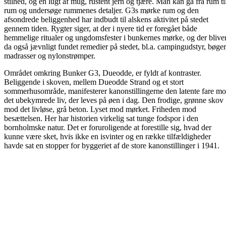
stilhed, og en lugt af mug, rustent jern og tjære. Man kan gå fra rum ti
rum og undersøge rummenes detaljer. G3s mørke rum og den
afsondrede beliggenhed har indbudt til alskens aktivitet på stedet
gennem tiden. Rygter siger, at der i nyere tid er foregået både
hemmelige ritualer og ungdomsfester i bunkernes mørke, og der blive
da også jævnligt fundet remedier på stedet, bl.a. campingudstyr, bøger
madrasser og nylonstrømper.
Området omkring Bunker G3, Dueodde, er fyldt af kontraster.
Beliggende i skoven, mellem Dueodde Strand og et stort
sommerhusområde, manifesterer kanonstillingerne den latente fare m
det ubekymrede liv, der leves på øen i dag. Den frodige, grønne skov
mod det livløse, grå beton. Lyset mod mørket. Friheden mod
besættelsen. Her har historien virkelig sat tunge fodspor i den
bornholmske natur. Det er foruroligende at forestille sig, hvad der
kunne være sket, hvis ikke en isvinter og en række tilfældigheder
havde sat en stopper for byggeriet af de store kanonstillinger i 1941.