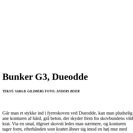
Bunker G3, Dueodde
TEKST:
SARA B. GILDBERG
FOTO:
ANDERS BEIER
Går man et stykke ind i fyrreskoven ved Dueodde, kan man pludselig
ane konturen af hård, grå beton, der skyder frem fra skovbundens vil
krat. Via en smal, tilgroet skovsti ledes man nærmere, og konturen
tager form, efterhånden som krattet åbner sig imod en høj mur med