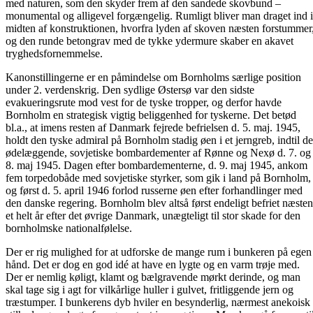
med naturen, som den skyder frem af den sandede skovbund –
monumental og alligevel forgængelig. Rumligt bliver man draget ind i
midten af konstruktionen, hvorfra lyden af skoven næsten forstummer
og den runde betongrav med de tykke ydermure skaber en akavet
tryghedsfornemmelse.
Kanonstillingerne er en påmindelse om Bornholms særlige position
under 2. verdenskrig. Den sydlige Østersø var den sidste
evakueringsrute mod vest for de tyske tropper, og derfor havde
Bornholm en strategisk vigtig beliggenhed for tyskerne. Det betød
bl.a., at imens resten af Danmark fejrede befrielsen d. 5. maj. 1945,
holdt den tyske admiral på Bornholm stadig øen i et jerngreb, ind­til de
ødelæggende, sovjetiske bombardementer af Rønne og Nexø d. 7. og
8. maj 1945. Dagen efter bombardementerne, d. 9. maj 1945, ankom
fem torpedobåde med sovjetiske styrker, som gik i land på Bornholm,
og først d. 5. april 1946 forlod russerne øen efter forhandlinger med
den danske regering. Bornholm blev altså først endeligt befriet næsten
et helt år efter det øvrige Danmark, unægteligt til stor skade for den
bornholmske natio­nalfølelse.
Der er rig mulighed for at udforske de mange rum i bunkeren på egen
hånd. Det er dog en god idé at have en lygte og en varm trøje med.
Der er nemlig køligt, klamt og bælgravende mørkt derinde, og man
skal tage sig i agt for vilkårlige huller i gulvet, fritliggende jern og
træstumper. I bunkerens dyb hviler en besynderlig, nærmest anekoisk