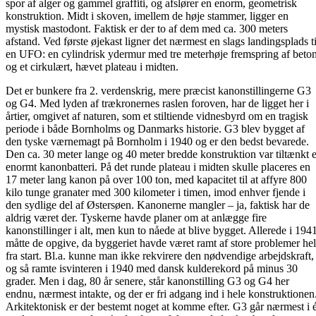
spor af alger og gammel graffiti, og afslører en enorm, geometrisk
konstruktion. Midt i skoven, imellem de høje stammer, ligger en
mystisk mastodont. Faktisk er der to af dem med ca. 300 meters
afstand. Ved første øjekast ligner det nærmest en slags landingsplads ti
en UFO: en cylindrisk ydermur med tre meterhøje fremspring af beto
og et cirkulært, hævet plateau i midten.
Det er bunkere fra 2. verdenskrig, mere præcist kanonstillingerne G3
og G4. Med lyden af trækronernes raslen foroven, har de ligget her i
årtier, omgivet af naturen, som et stiltiende vidnesbyrd om en tragisk
periode i både Bornholms og Danmarks historie. G3 blev bygget af
den tyske værnemagt på Bornholm i 1940 og er den bedst bevarede.
Den ca. 30 meter lange og 40 meter bredde konstruktion var tiltænkt e
enormt kanonbatteri. På det runde plateau i midten skulle placeres en
17 meter lang kanon på over 100 ton, med kapacitet til at affyre 800
kilo tunge granater med 300 kilometer i timen, imod enhver fjende i
den sydlige del af Østersøen. Kanonerne mangler – ja, faktisk har de
aldrig været der. Tyskerne havde planer om at anlægge fire
kanonstillinger i alt, men kun to nåede at blive bygget. Allerede i 194
måtte de opgive, da byggeriet havde været ramt af store problemer hel
fra start. Bl.a. kunne man ikke rekvirere den nødvendige arbejdskraft,
og så ramte isvinteren i 1940 med dansk kulderekord på minus 30
grader. Men i dag, 80 år senere, står kanonstilling G3 og G4 her
endnu, nærmest intakte, og der er fri adgang ind i hele konstruktionen
Arkitektonisk er der bestemt noget at komme efter. G3 går nærmest i é