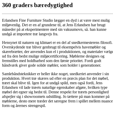
360 graders bæredygtighed
Erlandsen Fine Furniture Studio lægger en dyd i at være mest mulig
miljøvenlig. Det er en af grundene til, at Jens Erlandsen har brugt
måneder på at eksperimentere med sin vakuumovn, så. han kunne
undgå at importere træ langvejs fra.
Hensynet til naturen og klimaet er en del af snedkermesterens filosofi.
Overskydende træ bliver genbrugt til eksempelvis havemøbler og
skærebrætter, der anvendes kun el i produktionen, og materialer vælg
ud fra den bedst mulige miljøcertificering. Møblerne designes og
fremstilles med holdbarhed som den første prioritet. Fordi godt
håndværk giver gode solide møbler, som holder i generationer.
Samlebåndsteknikker er heller ikke noget, snedkeriet anvender i sin
produktion. Hvert træ skæres ud efter en præcis plan for det møbel,
træet skal blive til. Igen for at undgå spild, men også fordi, Jens
Erlandsen vil lade træets naturlige egenskaber afgøre, hvilken type
møbel det egner sig bedst til. Denne respekt for træets personlighed
afspejler sig i showroomets udstilling. Jo tættere på man kommer på
møblerne, desto mere træder det særegne frem i spillet mellem nuance
form og årernes strengespil.