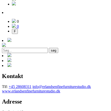
0
0
F
søg
Kontakt
Tlf:
+45 28608311
info@erlandsenfinefurniturestudio.dk
www.erlandsenfinefurniturestudio.dk
Adresse