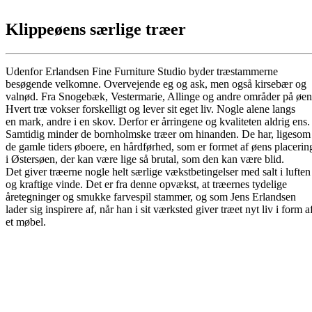
Klippeøens særlige træer
Udenfor Erlandsen Fine Furniture Studio byder træstammerne
besøgende velkomne. Overvejende eg og ask, men også kirsebær og
valnød. Fra Snogebæk, Vestermarie, Allinge og andre områder på øen
Hvert træ vokser forskelligt og lever sit eget liv. Nogle alene langs
en mark, andre i en skov. Derfor er årringene og kvaliteten aldrig ens.
Samtidig minder de bornholmske træer om hinanden. De har, ligesom
de gamle tiders øboere, en hårdførhed, som er formet af øens placerin
i Østersøen, der kan være lige så brutal, som den kan være blid.
Det giver træerne nogle helt særlige vækstbetingelser med salt i luften
og kraftige vinde. Det er fra denne opvækst, at træernes tydelige
åretegninger og smukke farvespil stammer, og som Jens Erlandsen
lader sig inspirere af, når han i sit værksted giver træet nyt liv i form a
et møbel.