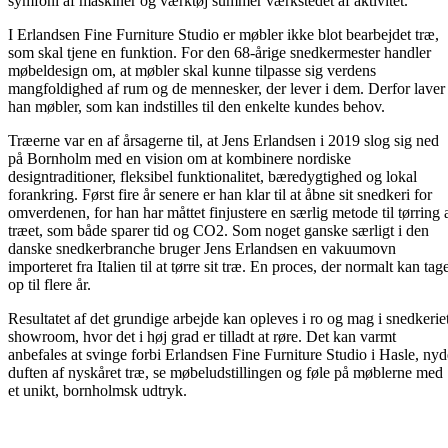
symfoni af maskiner og værktøj summer værkstedet af aktivitet.
I Erlandsen Fine Furniture Studio er møbler ikke blot bearbejdet træ,
som skal tjene en funktion. For den 68-årige snedkermester handler
møbeldesign om, at møbler skal kunne tilpasse sig verdens
mangfoldighed af rum og de mennesker, der lever i dem. Derfor laver
han møbler, som kan indstilles til den enkelte kundes behov.
Træerne var en af årsagerne til, at Jens Erlandsen i 2019 slog sig ned
på Bornholm med en vision om at kombinere nordiske
designtraditioner, fleksibel funktionalitet, bæredygtighed og lokal
forankring. Først fire år senere er han klar til at åbne sit snedkeri for
omverdenen, for han har måttet finjustere en særlig metode til tørring 
træet, som både sparer tid og CO2. Som noget ganske særligt i den
danske snedkerbranche bruger Jens Erlandsen en vakuumovn
importeret fra Italien til at tørre sit træ. En proces, der normalt kan tag
op til flere år.
Resultatet af det grundige arbejde kan opleves i ro og mag i snedkerie
showroom, hvor det i høj grad er tilladt at røre. Det kan varmt
anbefales at svinge forbi Erlandsen Fine Furniture Studio i Hasle, nyd
duften af nyskåret træ, se møbeludstillingen og føle på møblerne med
et unikt, bornholmsk udtryk.