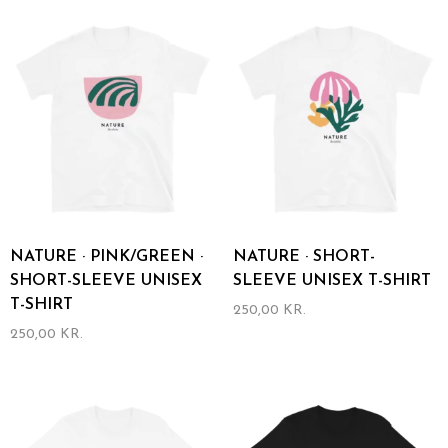
weist
weist
mehrere
mehrere
Varianten
Varianten
auf.
auf.
Die
Die
Optionen
Optionen
können
können
auf
auf
der
der
Produktseite
Produktseite
gewählt
gewählt
werden
werden
NATURE · PINK/GREEN ·
NATURE · SHORT-
SHORT-SLEEVE UNISEX
SLEEVE UNISEX T-SHIRT
T-SHIRT
250,00
KR.
Dieses
250,00
KR.
Produkt
Dieses
weist
Produkt
mehrere
weist
Varianten
mehrere
auf.
Varianten
Die