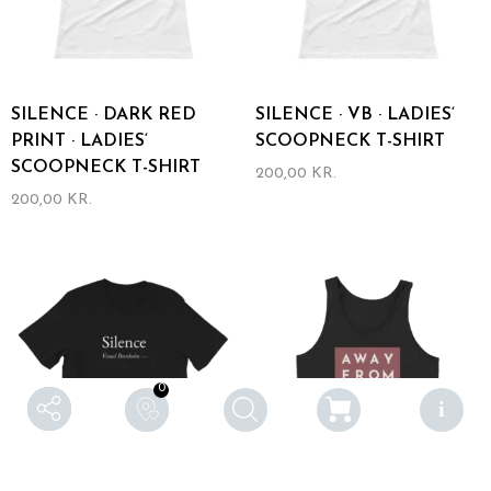
der
der
Produktseite
Produktseite
gewählt
gewählt
werden
werden
SILENCE · DARK RED
SILENCE · VB · LADIES‘
PRINT · LADIES‘
SCOOPNECK T-SHIRT
SCOOPNECK T-SHIRT
200,00
KR.
Dieses
200,00
KR.
Produkt
Dieses
weist
Produkt
mehrere
weist
Varianten
mehrere
auf.
Varianten
Die
auf.
Optionen
Die
können
Optionen
auf
können
0
der
auf
Produktseite
der
gewählt
Produktseite
werden
gewählt
werden