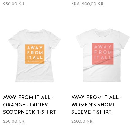
250,00
KR.
FRA:
200,00
KR.
Dieses
Dieses
Produkt
Produkt
weist
weist
mehrere
mehrere
Varianten
Varianten
auf.
auf.
Die
Die
Optionen
Optionen
können
können
auf
auf
der
der
Produktseite
Produktseite
gewählt
gewählt
werden
werden
AWAY FROM IT ALL ·
AWAY FROM IT ALL ·
ORANGE · LADIES‘
WOMEN’S SHORT
SCOOPNECK T-SHIRT
SLEEVE T-SHIRT
250,00
KR.
250,00
KR.
Dieses
Dieses
Produkt
Produkt