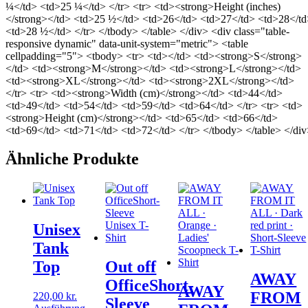
¼</td> <td>25 ¼</td> </tr> <tr> <td><strong>Height (inches)
</strong></td> <td>25 ½</td> <td>26</td> <td>27</td> <td>28</t
<td>28 ½</td> </tr> </tbody> </table> </div> <div class="table-
responsive dynamic" data-unit-system="metric"> <table
cellpadding="5"> <tbody> <tr> <td></td> <td><strong>S</strong>
</td> <td><strong>M</strong></td> <td><strong>L</strong></td>
<td><strong>XL</strong></td> <td><strong>2XL</strong></td>
</tr> <tr> <td><strong>Width (cm)</strong></td> <td>44</td>
<td>49</td> <td>54</td> <td>59</td> <td>64</td> </tr> <tr> <td>
<strong>Height (cm)</strong></td> <td>65</td> <td>66</td>
<td>69</td> <td>71</td> <td>72</td> </tr> </tbody> </table> </di
Ähnliche Produkte
Unisex
Tank
Top
Out off
AWAY
OfficeShort-
AWAY
FROM
220,00
kr.
Sleeve