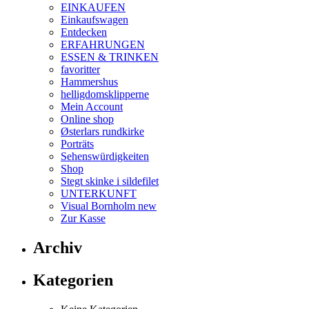
der
der
EINKAUFEN
Produktseite
Produ
Einkaufswagen
gewählt
gewäh
Entdecken
werden
werd
ERFAHRUNGEN
ESSEN & TRINKEN
favoritter
Hammershus
helligdomsklipperne
Mein Account
Online shop
Østerlars rundkirke
Porträts
Sehenswürdigkeiten
Shop
Stegt skinke i sildefilet
UNTERKUNFT
Visual Bornholm new
Zur Kasse
Archiv
Kategorien