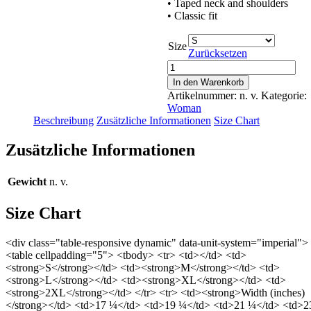
• Taped neck and shoulders
• Classic fit
Size
Zurücksetzen
Away
from
In den Warenkorb
it
Artikelnummer:
n. v.
Kategorie:
all
Woman
·
Beschreibung
Zusätzliche Informationen
Size Chart
Women's
short
Zusätzliche Informationen
sleeve
t-
shirt
Gewicht
n. v.
Menge
Size Chart
<div class="table-responsive dynamic" data-unit-system="imperial">
<table cellpadding="5"> <tbody> <tr> <td></td> <td>
<strong>S</strong></td> <td><strong>M</strong></td> <td>
<strong>L</strong></td> <td><strong>XL</strong></td> <td>
<strong>2XL</strong></td> </tr> <tr> <td><strong>Width (inches)
</strong></td> <td>17 ¼</td> <td>19 ¼</td> <td>21 ¼</td> <td>2