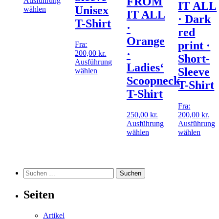
FROM
Ausführung
IT ALL
Unisex
Dieses
wählen
IT ALL
· Dark
Produkt
T-Shirt
·
weist
red
mehrere
Orange
print ·
Varianten
Fra:
·
auf.
200,00
kr.
Short-
Die
Ausführung
Ladies‘
Sleeve
Optionen
Dieses
wählen
Scoopneck
können
Produkt
T-Shirt
auf
weist
T-Shirt
der
mehrere
Produktseite
Varianten
Fra:
gewählt
auf.
250,00
kr.
200,00
kr.
werden
Die
Ausführung
Ausführung
Optionen
Dieses
Diese
wählen
wählen
können
Produkt
Produ
auf
weist
weist
der
mehrere
mehre
Produktseite
Varianten
Varia
Suchen
gewählt
auf.
auf.
nach:
werden
Die
Die
Seiten
Optionen
Optio
können
könn
auf
auf
Artikel