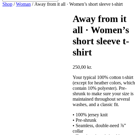
Shop
/
Woman
/ Away from it all · Women’s short sleeve t-shirt
Away from it
all · Women’s
short sleeve t-
shirt
250,00
kr.
Your typical 100% cotton t-shirt
(except for heather colors, which
contain 10% polyester). Pre-
shrunk to make sure your size is
maintained throughout several
washes, and a classic fit.
• 100% jersey knit
• Pre-shrunk
• Seamless, double-need ⅞”
collar