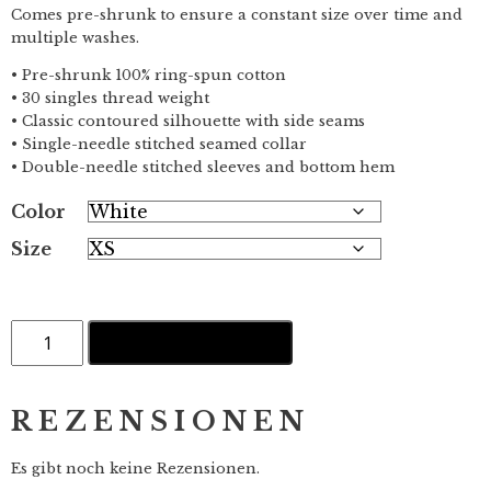
Comes pre-shrunk to ensure a constant size over time and
multiple washes.
• Pre-shrunk 100% ring-spun cotton
• 30 singles thread weight
• Classic contoured silhouette with side seams
• Single-needle stitched seamed collar
• Double-needle stitched sleeves and bottom hem
Color
Size
AWAY
IN DEN WARENKORB
FROM
IT
ALL
·
REZENSIONEN
Orange
·
Ladies'
Es gibt noch keine Rezensionen.
Scoopneck