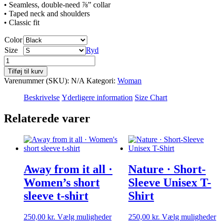
• Seamless, double-need ⅞” collar
• Taped neck and shoulders
• Classic fit
Color
Size
Ryd
VB
·
Tilføj til kurv
Classic
Varenummer (SKU):
N/A
Kategori:
Woman
·
Women's
Beskrivelse
Yderligere information
Size Chart
short
sleeve
Relaterede varer
t-
shirt
antal
Away from it all ·
Nature · Short-
Women’s short
Sleeve Unisex T-
sleeve t-shirt
Shirt
Dette
D
250,00
kr.
Vælg muligheder
250,00
kr.
Vælg muligheder