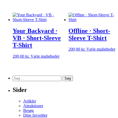
vare
v
har
h
flere
f
varianter.
v
Mulighederne
M
kan
k
Your Backyard ·
Offline · Short-
vælges
v
på
p
VB · Short-Sleeve
Sleeve T-Shirt
varesiden
v
T-Shirt
D
200,00
kr.
Vælg muligheder
v
Dette
200,00
kr.
Vælg muligheder
h
vare
f
har
v
flere
M
varianter.
k
Søg
Mulighederne
v
efter:
kan
p
Sider
vælges
v
på
varesiden
Artikler
Attraktioner
Besøg
Dine favoritter