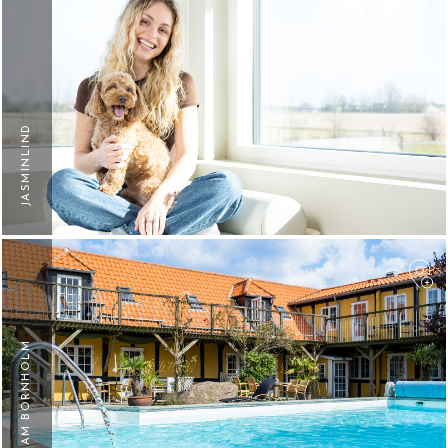
F
JASMINLIND
F
TEAM BORNHOLM