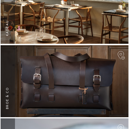
KADEAU
F
BROE & CO
F