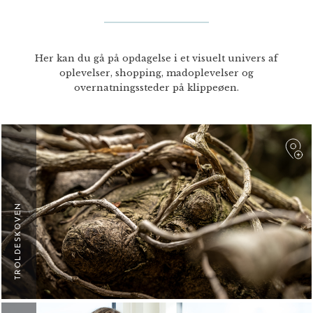
Her kan du gå på opdagelse i et visuelt univers af
oplevelser, shopping, madoplevelser og
overnatningssteder på klippeøen.
F
TROLDESKOVEN