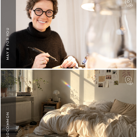
F
MAY B FOR YOU
F
SOCOMMON