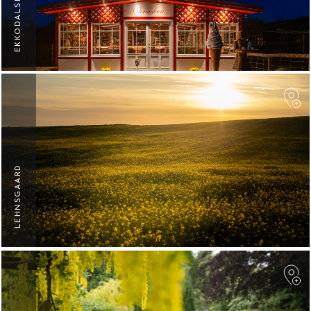
EKKODALSHUSET
F
LEHNSGAARD
F