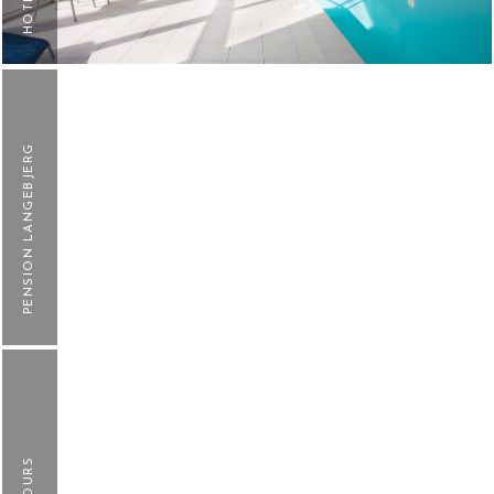
F
PENSION LANGEBJERG
F