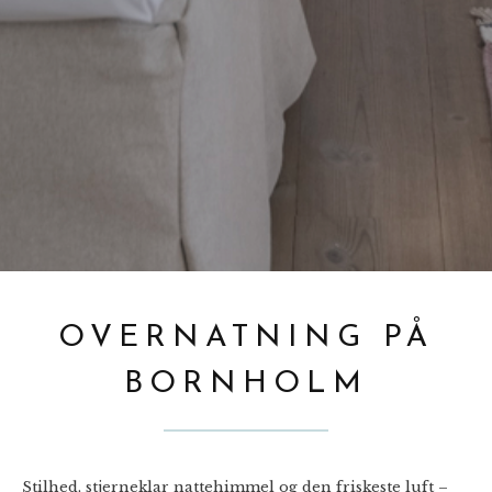
OVERNATNING PÅ
BORNHOLM
Stilhed, stjerneklar nattehimmel og den friskeste luft –