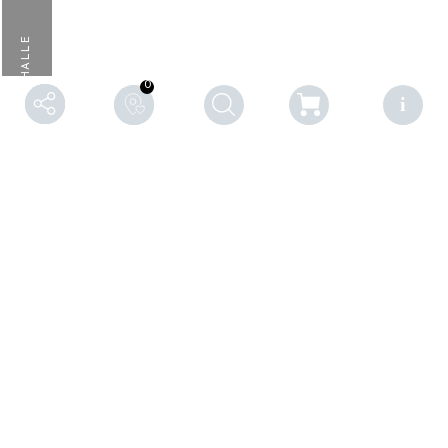
STAMMERSHALLE
0
F
RÂZAPÂZ