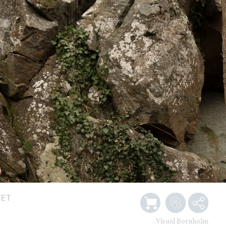
LET
F
Visual Bornholm