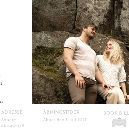
r
t
an
ADRESSE
ÅBNINGSTIDER
BOOK BIL
Søndre
Åbner den 1. juli 2021
Strandvej 9
s.