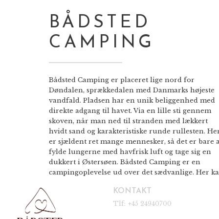
BÅDSTED
CAMPING
Bådsted Camping er placeret lige nord for
Døndalen, sprækkedalen med Danmarks højeste
vandfald. Pladsen har en unik beliggenhed med
direkte adgang til havet. Via en lille sti gennem
skoven, når man ned til stranden med lækkert
hvidt sand og karakteristiske runde rullesten. He
er sjældent ret mange mennesker, så det er bare a
fylde lungerne med havfrisk luft og tage sig en
dukkert i Østersøen. Bådsted Camping er en
campingoplevelse ud over det sædvanlige. Her k
du campere i naturskønne omgivelser, og
KONTAKT
tilbringe varme sommerdage og stjerneklare
nætter i et afslappet og hyggeligt miljø. Pladsen
Tlf:
+45 24940700
har et loungeområde med pallemøbler og havely