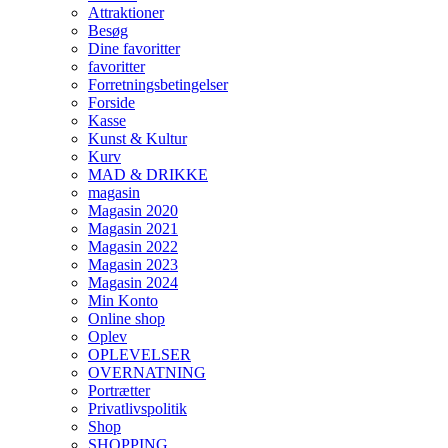
Attraktioner
på
Besøg
varesiden
Dine favoritter
favoritter
Forretningsbetingelser
Forside
Kasse
Kunst & Kultur
Kurv
MAD & DRIKKE
magasin
Magasin 2020
Magasin 2021
Magasin 2022
Magasin 2023
Magasin 2024
Min Konto
Online shop
Oplev
OPLEVELSER
OVERNATNING
Portrætter
Privatlivspolitik
Shop
SHOPPING