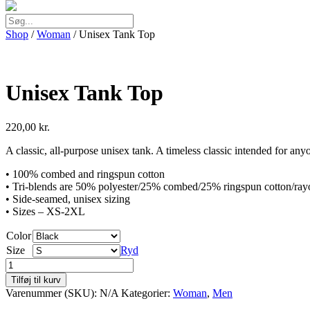
Shop
/
Woman
/ Unisex Tank Top
Unisex Tank Top
220,00
kr.
A classic, all-purpose unisex tank. A timeless classic intended for any
• 100% combed and ringspun cotton
• Tri-blends are 50% polyester/25% combed/25% ringspun cotton/ray
• Side-seamed, unisex sizing
• Sizes – XS-2XL
Color
Size
Ryd
Unisex
Tank
Tilføj til kurv
Top
Varenummer (SKU):
N/A
Kategorier:
Woman
,
Men
antal