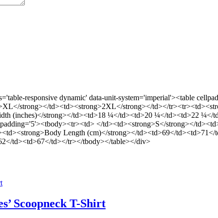
ass='table-responsive dynamic' data-unit-system='imperial'><table ce
>XL</strong></td><td><strong>2XL</strong></td></tr><tr><td><str
dth (inches)</strong></td><td>18 ¼</td><td>20 ¼</td><td>22 ¼</t
e cellpadding='5'><tbody><tr><td> </td><td><strong>S</strong></td>
><td><strong>Body Length (cm)</strong></td><td>69</td><td>71</
2</td><td>67</td></tr></tbody></table></div>
’ Scoopneck T-Shirt