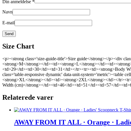
Din anmeldelse
*
Navn
E-mail
Size Chart
<p><strong class='size-guide-title'>Size guide</strong></p><div cl
<strong>M</strong></td><td><strong>L</strong></td><td><strong
<td>29</td><td>30</td><td>31</td></tr><tr><td><strong>Body Wi
class='table-responsive dynamic' data-unit-system='metric'><tabl
<strong>XL</strong></td><td><strong>2XL</strong></td></tr><tr
Width (cm)</strong></td><td>46</td><td>51</td><td>57</td><td>6
Relaterede varer
AWAY FROM IT ALL · Orange · Ladies