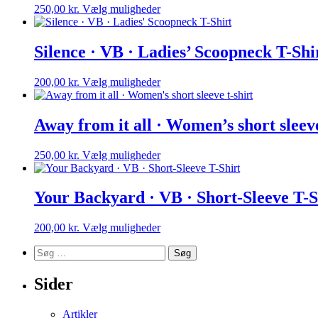
Dette
250,00
kr.
Vælg muligheder
vare
har
flere
Silence · VB · Ladies’ Scoopneck T-Shi
varianter.
Mulighederne
Dette
200,00
kr.
Vælg muligheder
kan
vare
vælges
har
på
flere
Away from it all · Women’s short sleeve
varesiden
varianter.
Mulighederne
Dette
250,00
kr.
Vælg muligheder
kan
vare
vælges
har
på
flere
Your Backyard · VB · Short-Sleeve T-S
varesiden
varianter.
Mulighederne
Dette
200,00
kr.
Vælg muligheder
kan
vare
vælges
Søg
har
på
efter:
flere
varesiden
varianter.
Sider
Mulighederne
kan
Artikler
vælges