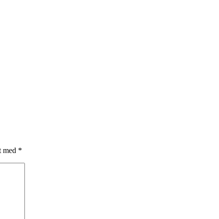
et med
*