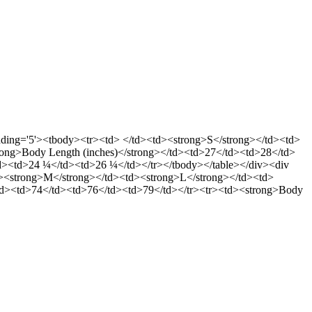
llpadding='5'><tbody><tr><td> </td><td><strong>S</strong></td><td>
ong>Body Length (inches)</strong></td><td>27</td><td>28</td>
d><td>24 ¼</td><td>26 ¼</td></tr></tbody></table></div><div
<td><strong>M</strong></td><td><strong>L</strong></td><td>
td><td>74</td><td>76</td><td>79</td></tr><tr><td><strong>Body