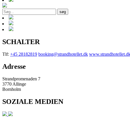
søg
SCHALTER
Tlf:
+45 28182819
booking@strandhotellet.dk
www.strandhotellet.d
Adresse
Strandpromenaden 7
3770 Allinge
Bornholm
SOZIALE MEDIEN