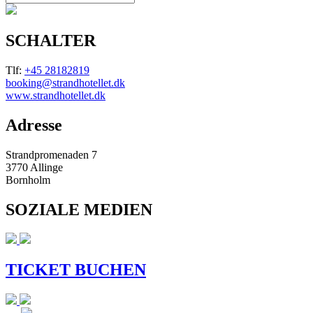
SCHALTER
Tlf:
+45 28182819
booking@strandhotellet.dk
www.strandhotellet.dk
Adresse
Strandpromenaden 7
3770 Allinge
Bornholm
SOZIALE MEDIEN
TICKET BUCHEN