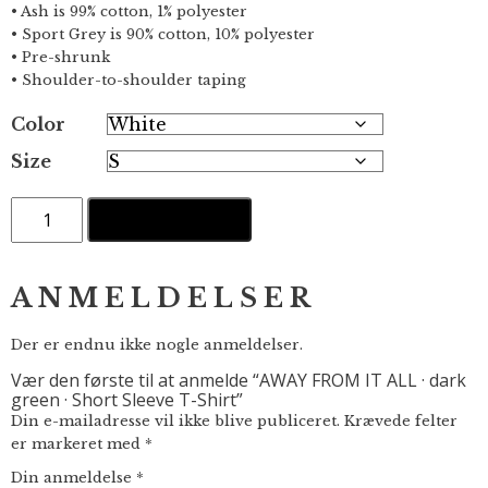
• Ash is 99% cotton, 1% polyester
• Sport Grey is 90% cotton, 10% polyester
• Pre-shrunk
• Shoulder-to-shoulder taping
Color
Size
AWAY
TILFØJ TIL KURV
FROM
IT
ALL
·
ANMELDELSER
dark
green
·
Der er endnu ikke nogle anmeldelser.
Short
Vær den første til at anmelde “AWAY FROM IT ALL · dark
Sleeve
green · Short Sleeve T-Shirt”
T-
Shirt
Din e-mailadresse vil ikke blive publiceret.
Krævede felter
antal
er markeret med
*
Din anmeldelse
*