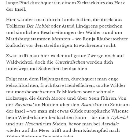
lange Pfad durchquert in einem Zickzackkurs das Herz
der Insel.
Hier wandert man durch Landschaften, die direkt aus
Tolkiens
Der Hobbit
oder Astrid Lindgrens poetischen
und sinnlichen Beschreibungen der Wälder rund um
Mattisburg stammen könnten – wo Ronja Räubertochter
Zuflucht vor den streitlustigen Erwachsenen sucht.
Zwar trifft man hier weder auf graue Zwerge noch auf
Waldwichtel, doch die
Unterirdischen
werden dich
unterwegs mit Sicherheit beobachten.
Folgt man dem Højlyngsstien, durchquert man enge
Felsschluchten, fruchtbare Heideflächen, uralte Wälder
mit moosbewachsenen Felsblöcken sowie schmale
Holzstege, die durch Moore und über Seen führen. Von
der
Ravnedal
im Norden über den
Bisonskov
im Zentrum
der Insel – wo man mit etwas Glück europäische Wisente
beim Wiederkäuen beobachten kann – bis nach
Dybedal
und zur
Hexentür
im Süden, bevor man bei
Aarsdale
wieder auf das Meer trifft und dem Küstenpfad nach
Süden Richtung Dueodde folgt.