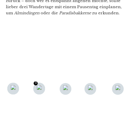
zurück – doch wer es entspannt angehen möchte, sollte
lieber drei Wandertage mit einem Pausentag einplanen,
um
Almindingen
oder die
Paradisbakkerne
zu erkunden.
0
0
F