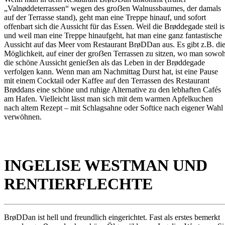
„Valnøddeterrassen“ wegen des groẞen Walnussbaumes, der damals
auf der Terrasse stand), geht man eine Treppe hinauf, und sofort
offenbart sich die Aussicht für das Essen. Weil die Brøddegade steil is
und weil man eine Treppe hinaufgeht, hat man eine ganz fantastische
Aussicht auf das Meer vom Restaurant BrøDDan aus. Es gibt z.B. di
Möglichkeit, auf einer der groẞen Terrassen zu sitzen, wo man sowoh
die schöne Aussicht genieẞen als das Leben in der Brøddegade
verfolgen kann. Wenn man am Nachmittag Durst hat, ist eine Pause
mit einem Cocktail oder Kaffee auf den Terrassen des Restaurant
Brøddans eine schöne und ruhige Alternative zu den lebhaften Cafés
am Hafen. Vielleicht lässt man sich mit dem warmen Apfelkuchen
nach altem Rezept – mit Schlagsahne oder Softice nach eigener Wahl
verwöhnen.
INGELISE WESTMAN UND
RENTIERFLECHTE
BrøDDan ist hell und freundlich eingerichtet. Fast als erstes bemerkt