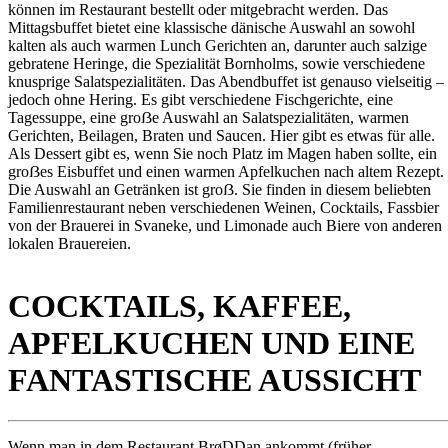
können im Restaurant bestellt oder mitgebracht werden. Das
Mittagsbuffet bietet eine klassische dänische Auswahl an sowohl
kalten als auch warmen Lunch Gerichten an, darunter auch salzige
gebratene Heringe, die Spezialität Bornholms, sowie verschiedene
knusprige Salatspezialitäten. Das Abendbuffet ist genauso vielseitig –
jedoch ohne Hering. Es gibt verschiedene Fischgerichte, eine
Tagessuppe, eine groẞe Auswahl an Salatspezialitäten, warmen
Gerichten, Beilagen, Braten und Saucen. Hier gibt es etwas für alle.
Als Dessert gibt es, wenn Sie noch Platz im Magen haben sollte, ein
groẞes Eisbuffet und einen warmen Apfelkuchen nach altem Rezept.
Die Auswahl an Getränken ist groẞ. Sie finden in diesem beliebten
Familienrestaurant neben verschiedenen Weinen, Cocktails, Fassbier
von der Brauerei in Svaneke, und Limonade auch Biere von anderen
lokalen Brauereien.
COCKTAILS, KAFFEE,
APFELKUCHEN UND EINE
FANTASTISCHE AUSSICHT
Wenn man in dem Restaurant BrøDDan ankommt (früher