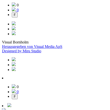
0
0
F
Visual Bornholm
Herausgegeben von Visual Media ApS
Designed by Miru Studio
0
0
F