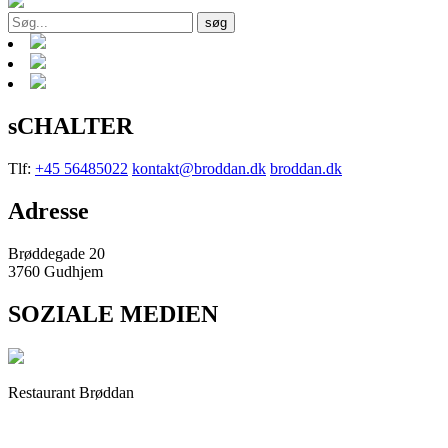
søg
sCHALTER
Tlf:
+45 56485022
kontakt@broddan.dk
broddan.dk
Adresse
Brøddegade 20
3760 Gudhjem
SOZIALE MEDIEN
Restaurant Brøddan