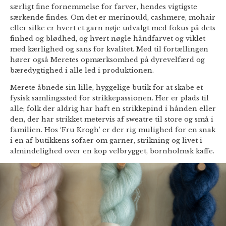
særligt fine fornemmelse for farver, hendes vigtigste
særkende findes. Om det er merinould, cashmere, mohair
eller silke er hvert et garn nøje udvalgt med fokus på dets
finhed og blødhed, og hvert nøgle håndfarvet og viklet
med kærlighed og sans for kvalitet. Med til fortællingen
hører også Meretes opmærksomhed på dyrevelfærd og
bæredygtighed i alle led i produktionen.
Merete åbnede sin lille, hyggelige butik for at skabe et
fysisk samlingssted for strikkepassionen. Her er plads til
alle; folk der aldrig har haft en strikkepind i hånden eller
den, der har strikket metervis af sweatre til store og små i
familien. Hos ‘Fru Krogh’ er der rig mulighed for en snak
i en af butikkens sofaer om garner, strikning og livet i
almindelighed over en kop velbrygget, bornholmsk kaffe.