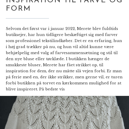
INSPIRATION TIL FARVE OG
FORM
Selvom det først var i januar 2022, Merete blev fuldtids
butiksejer, har hun tidligere beskæftiget sig med farver
som professionel tekstilindkøber. Det er en erfaring, hun
i høj grad trækker på nu, og hun vil altid kunne være
behjælpelig med valg af farvesammensætning og stil til
den nye bluse eller tørklæde. I butikken hænger de
smukkeste bluser, Merete har fået strikket op, til
inspiration for dem, der nu måtte slå vejen forbi. Er man
på ferie med en, der ikke strikker, men gerne vil, er turen
forbi butikken på torvet en kærkommen mulighed for at
blive inspireret. På bedste vis