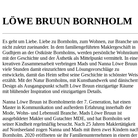
LÖWE BRUUN BORNHOLM
Es geht um Liebe. Liebe zu Bornholm, zum Wohnen, zur Branche u
nicht zuletzt zueinander. In dem familiengeführten Maklergeschäft in
Gudhjem an der Ostküste Bornholms, werden persönliche Wohnräu
mit der Geschichte und der Ästhetik als Mittelpunkt vermittelt. In eine
kreativen Zusammenarbeit verbringen Mads und Nanna Löwe Bruun
viele Stunden damit einzurichten und Lösungsvorschläge zu
entwickeln, damit das Heim selbst seine Geschichte in schönster Weis
erzählt. Mit der Natur Bornholms, mit Kunsthandwerk und dänische
Design als Ausgangspunkt schafft Löwe Bruun einzigartige Räume
mit blühender Inspiration und einzigartigen Details.
Nanna Löwe Bruun ist Bornholmerin der 7. Generation, hat einen
Master in Kommunikation und auẞerdem Erfahrung innerhalb der
Mode, Wohn- und Lebensstil Branche. Mads Löwe Bruun ist
ausgebildeter Makler und Gutachter MDE, und hat Bornholm seit
seiner Kindheit regelmäẞig besucht. Nach 25 Jahren Maklertätigkeit
auf Nordseeland zogen Nanna und Mads mit ihren zwei Kindern nac
Bornholm. 2020 eröffneten sie ihr Familienunternehmen in einem der