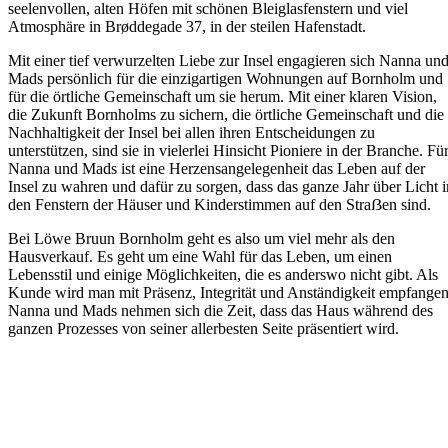
seelenvollen, alten Höfen mit schönen Bleiglasfenstern und viel
Atmosphäre in Brøddegade 37, in der steilen Hafenstadt.
Mit einer tief verwurzelten Liebe zur Insel engagieren sich Nanna un
Mads persönlich für die einzigartigen Wohnungen auf Bornholm und
für die örtliche Gemeinschaft um sie herum. Mit einer klaren Vision,
die Zukunft Bornholms zu sichern, die örtliche Gemeinschaft und die
Nachhaltigkeit der Insel bei allen ihren Entscheidungen zu
unterstützen, sind sie in vielerlei Hinsicht Pioniere in der Branche. Fü
Nanna und Mads ist eine Herzensangelegenheit das Leben auf der
Insel zu wahren und dafür zu sorgen, dass das ganze Jahr über Licht i
den Fenstern der Häuser und Kinderstimmen auf den Straẞen sind.
Bei Löwe Bruun Bornholm geht es also um viel mehr als den
Hausverkauf. Es geht um eine Wahl für das Leben, um einen
Lebensstil und einige Möglichkeiten, die es anderswo nicht gibt. Als
Kunde wird man mit Präsenz, Integrität und Anständigkeit empfangen
Nanna und Mads nehmen sich die Zeit, dass das Haus während des
ganzen Prozesses von seiner allerbesten Seite präsentiert wird.
Eine Bornholmer Vision
Durch ihre tägliche Arbeit werden Mads und Nanna ganz natürlich