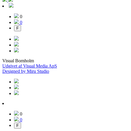
0
0
F
Visual Bornholm
Udgivet af Visual Media ApS
Designed by Miru Studio
0
0
F