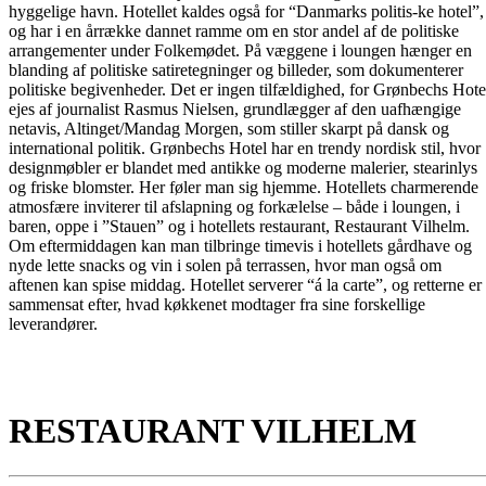
hyggelige havn. Hotellet kaldes også for “Danmarks politis-ke hotel”,
og har i en årrække dannet ramme om en stor andel af de politiske
arrangementer under Folkemødet. På væggene i loungen hænger en
blanding af politiske satiretegninger og billeder, som dokumenterer
politiske begivenheder. Det er ingen tilfældighed, for Grønbechs Hote
ejes af journalist Rasmus Nielsen, grundlægger af den uafhængige
netavis, Altinget/Mandag Morgen, som stiller skarpt på dansk og
international politik. Grønbechs Hotel har en trendy nordisk stil, hvor
designmøbler er blandet med antikke og moderne malerier, stearinlys
og friske blomster. Her føler man sig hjemme. Hotellets charmerende
atmosfære inviterer til afslapning og forkælelse – både i loungen, i
baren, oppe i ”Stauen” og i hotellets restaurant, Restaurant Vilhelm.
Om eftermiddagen kan man tilbringe timevis i hotellets gårdhave og
nyde lette snacks og vin i solen på terrassen, hvor man også om
aftenen kan spise middag. Hotellet serverer “á la carte”, og retterne er
sammensat efter, hvad køkkenet modtager fra sine forskellige
leverandører.
RESTAURANT VILHELM