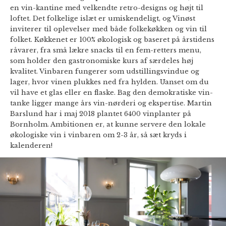
en vin-kantine med velkendte retro-designs og højt til
loftet. Det folkelige islæt er umiskendeligt, og Vinøst
inviterer til oplevelser med både folkekøkken og vin til
folket. Køkkenet er 100% økologisk og baseret på årstidens
råvarer, fra små lækre snacks til en fem-retters menu,
som holder den gastronomiske kurs af særdeles høj
kvalitet. Vinbaren fungerer som udstillingsvindue og
lager, hvor vinen plukkes ned fra hylden. Uanset om du
vil have et glas eller en flaske. Bag den demokratiske vin-
tanke ligger mange års vin-nørderi og ekspertise. Martin
Barslund har i maj 2018 plantet 6400 vinplanter på
Bornholm. Ambitionen er, at kunne servere den lokale
økologiske vin i vinbaren om 2-3 år, så sæt kryds i
kalenderen!