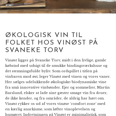
ØKOLOGISK VIN TIL
FOLKET HOS VINØST PÅ
SVANEKE TORV
Vinøst ligger på Svaneke Torv, midt i den livlige, gamle
købstad med udsigt til de smukke bindingsværkshuse og
det stemningsfulde byliv. Som ordspillet i titlen på
vinbaren mod øst, leger Vinøst med vinen og vores vaner.
Her sælges udelukkende økologiske/biodynamiske vine
fra små innovative vinbønder. Ejer og sommelier, Martin
Barslund, elsker at lade sine gæster smage vin fra druer,
de ikke kender, og fra områder, de aldrig har hørt om.
Vinøst rykker os ud af vores vinøse ‘comfort zone’ med
en kærlig anarkisme, som løfter vinoplevelsen og
humøret. Indretningen på Vinøst er minimalistisk, som