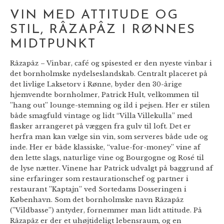
VIN MED ATTITUDE OG
STIL, RÂZAPÂZ I RØNNES
MIDTPUNKT
Râzapâz – Vinbar, café og spisested er den nyeste vinbar i
det bornholmske nydelseslandskab. Centralt placeret på
det livlige Laksetorv i Rønne, byder den 30-årige
hjemvendte bornholmer, Patrick Hult, velkommen til
”hang out” lounge-stemning og ild i pejsen. Her er stilen
både smagfuld vintage og lidt “Villa Villekulla” med
flasker arrangeret på væggen fra gulv til loft. Det er
herfra man kan vælge sin vin, som serveres både ude og
inde. Her er både klassiske, “value-for-money” vine af
den lette slags, naturlige vine og Bourgogne og Rosé til
de lyse nætter. Vinene har Patrick udvalgt på baggrund af
sine erfaringer som restaurationschef og partner i
restaurant ”Kaptajn” ved Sortedams Dosseringen i
København. Som det bornholmske navn Râzapâz
(”Vildbasse”) antyder, fornemmer man lidt attitude. På
Râzapâz er der et uhøjtideligt lebensraum, og en