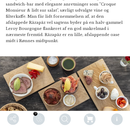
sandwich-bar med elegante anretninger som ”Croque
Monsieur & lidt sur salat”, særligt udvalgte vine og
filterkaffe. Man får lidt fornemmelsen af, at den
afslappede Râzapâz vel sagtens byder på en halv-gammel
Leroy Bourgogne flankeret af en god makrelmad i
nærmeste fremtid. Râzapâz er en lille, afslappende oase
midt i Rønnes midtpunkt.
0
0
F